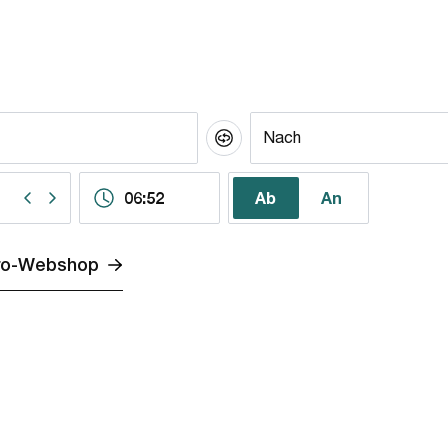
Nach
Von und Nach tauschen
Wechseln zwischen Ankunf
Uhrzeit
Zum vorherigen Tag wechseln
Zum nächsten Tag wechseln
Ab
An
ro-Webshop
n einem neuen Tab oder Fenster)