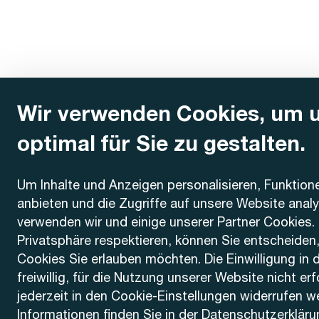
Wir verwenden Cookies, um 
optimal für Sie zu gestalten.
Kontakt
Um Inhalte und Anzeigen personalisieren, Funktion
anbieten und die Zugriffe auf unsere Website anal
AREMO
Busbetrieb Solothurn Grenchen und Umgebung AG
verwenden wir und einige unserer Partner Cookies. 
Dornacherstrasse 48
Privatsphäre respektieren, können Sie entscheiden
4500 Solothurn
Cookies Sie erlauben möchten. Die Einwilligung in 
freiwillig, für die Nutzung unserer Website nicht er
Telefon
jederzeit in den Cookie-Einstellungen widerrufen w
+41 32 622 37 22
Informationen finden Sie in der
Datenschutzerkläru