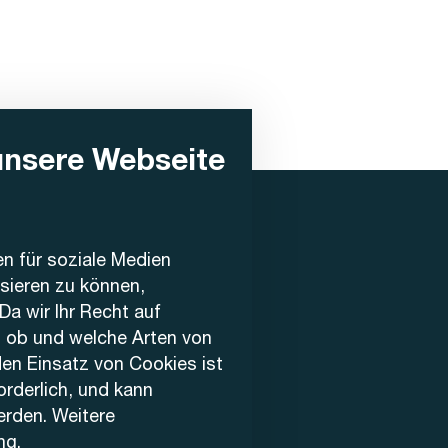
unsere Webseite
en für soziale Medien
ysieren zu können,
Da wir Ihr Recht auf
, ob und welche Arten von
den Einsatz von Cookies ist
forderlich, und kann
erden. Weitere
ng
.