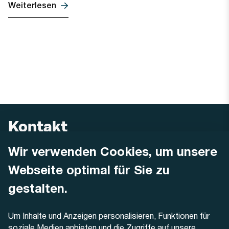
Weiterlesen
Kontakt
Wir verwenden Cookies, um unsere
AREMO
Busbetrieb Solothurn Grenchen und Umgebung AG
Webseite optimal für Sie zu
Dornacherstrasse 48
4500 Solothurn
gestalten.
Telefon
Um Inhalte und Anzeigen personalisieren, Funktionen für
+41 32 622 37 22
soziale Medien anbieten und die Zugriffe auf unsere