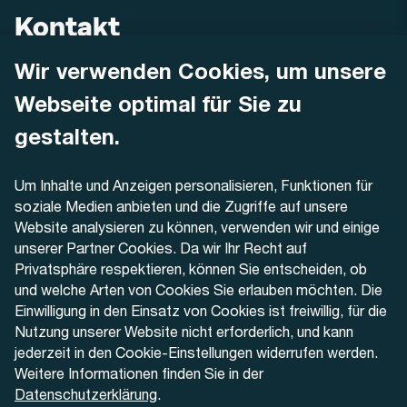
Kontakt
Wir verwenden Cookies, um unsere
AREMO
Busbetrieb Solothurn Grenchen und Umgebung AG
Webseite optimal für Sie zu
Dornacherstrasse 48
4500 Solothurn
gestalten.
Telefon
Um Inhalte und Anzeigen personalisieren, Funktionen für
+41 32 622 37 22
soziale Medien anbieten und die Zugriffe auf unsere
Website analysieren zu können, verwenden wir und einige
Kontaktformular
unserer Partner Cookies. Da wir Ihr Recht auf
Privatsphäre respektieren, können Sie entscheiden, ob
und welche Arten von Cookies Sie erlauben möchten. Die
Einwilligung in den Einsatz von Cookies ist freiwillig, für die
Nutzung unserer Website nicht erforderlich, und kann
Aktuell
jederzeit in den Cookie-Einstellungen widerrufen werden.
Weitere Informationen finden Sie in der
Datenschutzerklärung
.
Medien