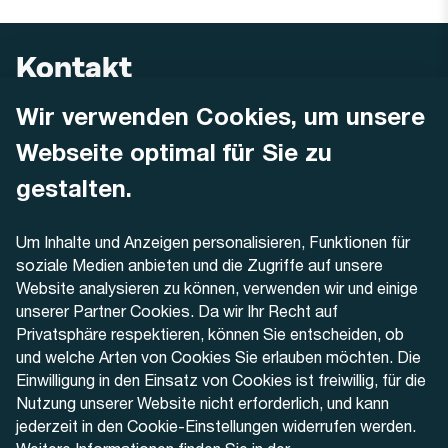
Kontakt
Wir verwenden Cookies, um unsere
AREMO
Busbetrieb Solothurn Grenchen und Umgebung AG
Webseite optimal für Sie zu
Dornacherstrasse 48
4500 Solothurn
gestalten.
Telefon
Um Inhalte und Anzeigen personalisieren, Funktionen für
+41 32 622 37 22
soziale Medien anbieten und die Zugriffe auf unsere
Website analysieren zu können, verwenden wir und einige
Kontaktformular
unserer Partner Cookies. Da wir Ihr Recht auf
Privatsphäre respektieren, können Sie entscheiden, ob
und welche Arten von Cookies Sie erlauben möchten. Die
Einwilligung in den Einsatz von Cookies ist freiwillig, für die
Nutzung unserer Website nicht erforderlich, und kann
Aktuell
jederzeit in den Cookie-Einstellungen widerrufen werden.