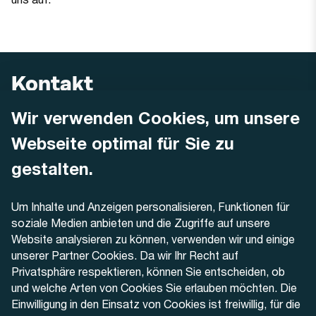
Kontakt
Wir verwenden Cookies, um unsere
AREMO
Busbetrieb Solothurn Grenchen und Umgebung AG
Webseite optimal für Sie zu
Dornacherstrasse 48
4500 Solothurn
gestalten.
Telefon
Um Inhalte und Anzeigen personalisieren, Funktionen für
+41 32 622 37 22
soziale Medien anbieten und die Zugriffe auf unsere
Website analysieren zu können, verwenden wir und einige
Kontaktformular
unserer Partner Cookies. Da wir Ihr Recht auf
Privatsphäre respektieren, können Sie entscheiden, ob
und welche Arten von Cookies Sie erlauben möchten. Die
Einwilligung in den Einsatz von Cookies ist freiwillig, für die