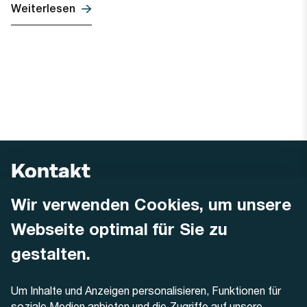
Weiterlesen
Kontakt
Wir verwenden Cookies, um unsere
AREMO
Busbetrieb Solothurn Grenchen und Umgebung AG
Webseite optimal für Sie zu
Dornacherstrasse 48
4500 Solothurn
gestalten.
Telefon
Um Inhalte und Anzeigen personalisieren, Funktionen für
+41 32 622 37 22
soziale Medien anbieten und die Zugriffe auf unsere