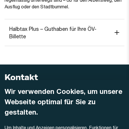
Ausflug oder den Stadtbummel.
Halbtax Plus – Guthaben für Ihre ÖV-
Billette
Kontakt
Wir verwenden Cookies, um unsere
AREMO
Busbetrieb Solothurn Grenchen und Umgebung AG
Webseite optimal für Sie zu
Dornacherstrasse 48
4500 Solothurn
gestalten.
Telefon
Um Inhalte und Anzeigen personalisieren, Funktionen für
+41 32 622 37 22