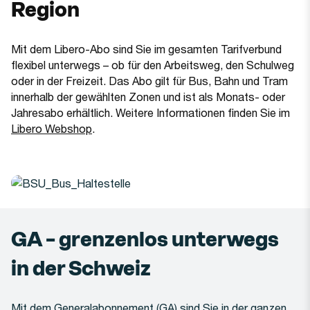
Region
Mit dem Libero-Abo sind Sie im gesamten Tarifverbund
flexibel unterwegs – ob für den Arbeitsweg, den Schulweg
oder in der Freizeit. Das Abo gilt für Bus, Bahn und Tram
innerhalb der gewählten Zonen und ist als Monats- oder
Jahresabo erhältlich. Weitere Informationen finden Sie im
(Öffnet in einem neuen Tab oder Fenster)
Libero Webshop
.
GA – grenzenlos unterwegs
in der Schweiz
Mit dem Generalabonnement (GA) sind Sie in der ganzen