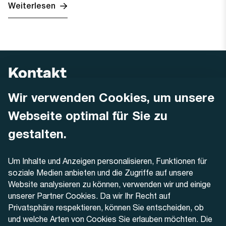
Weiterlesen
Kontakt
Wir verwenden Cookies, um unsere
AREMO
Busbetrieb Solothurn Grenchen und Umgebung AG
Webseite optimal für Sie zu
Dornacherstrasse 48
4500 Solothurn
gestalten.
Telefon
Um Inhalte und Anzeigen personalisieren, Funktionen für
+41 32 622 37 22
soziale Medien anbieten und die Zugriffe auf unsere
Website analysieren zu können, verwenden wir und einige
Kontaktformular
unserer Partner Cookies. Da wir Ihr Recht auf
Privatsphäre respektieren, können Sie entscheiden, ob
und welche Arten von Cookies Sie erlauben möchten. Die