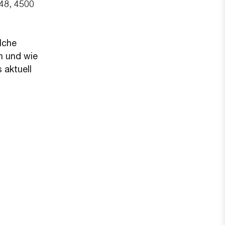
48, 4500
lche
n und wie
 aktuell