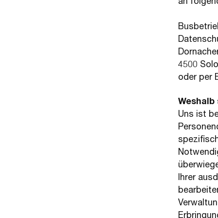
an folgen
Busbetri
Datensch
Dornacher
4500 Solo
oder per 
Weshalb 
Uns ist b
Personend
spezifisc
Notwendig
überwiege
Ihrer aus
bearbeite
Verwaltun
Erbringun