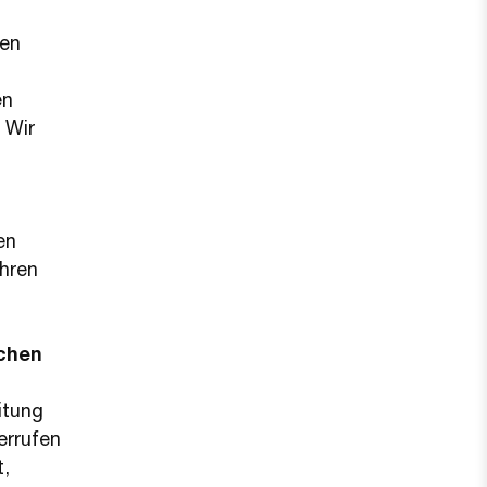
ten
en
 Wir
en
Ihren
ichen
itung
errufen
t,