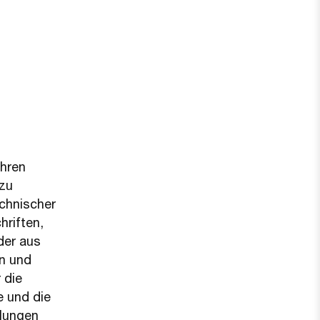
Ihren
 zu
chnischer
hriften,
der aus
rn und
 die
e und die
llungen