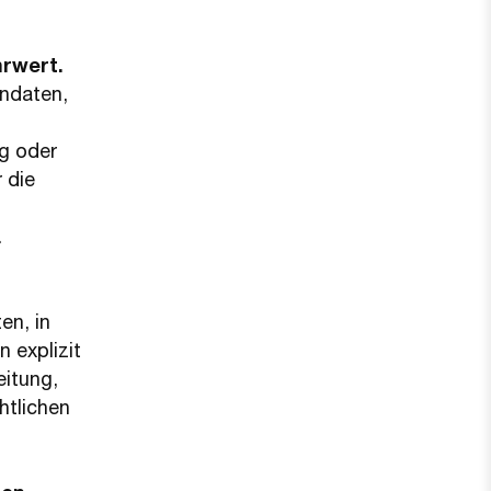
hrwert.
endaten,
g oder
 die
.
en, in
 explizit
eitung,
htlichen