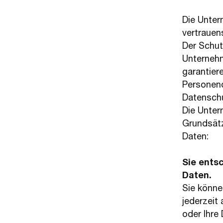
Die Unter
vertrauen
Der Schutz
Unternehm
garantier
Personen
Datenschu
Die Unter
Grundsätz
Daten:
Sie ents
Daten.
Sie könne
jederzeit
oder Ihre