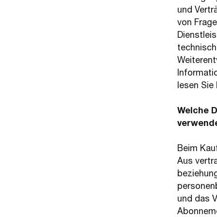
und Vertr
von Frage
Dienstlei
technisch
Weiterent
Informati
lesen Sie
Welche D
verwend
Beim Kauf
Aus vertr
beziehung
personenb
und das V
Abonnemen