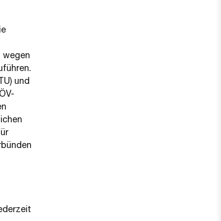
ie
s wegen
uführen.
TU) und
 ÖV-
en
lichen
ür
erbünden
ederzeit