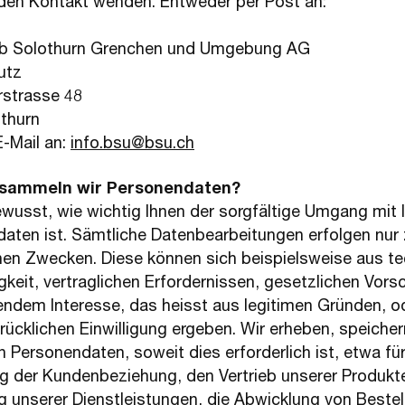
den Kontakt wenden. Entweder per Post an:
eb Solothurn Grenchen und Umgebung AG
utz
strasse 48
thurn
E-Mail an:
info.bsu@bsu.ch
sammeln wir Personendaten?
ewusst, wie wichtig Ihnen der sorgfältige Umgang mit 
aten ist. Sämtliche Datenbearbeitungen erfolgen nur
hen Zwecken. Diese können sich beispielsweise aus te
keit, vertraglichen Erfordernissen, gesetzlichen Vorsc
ndem Interesse, das heisst aus legitimen Gründen, o
drücklichen Einwilligung ergeben. Wir erheben, speiche
n Personendaten, soweit dies erforderlich ist, etwa für
g der Kundenbeziehung, den Vertrieb unserer Produkt
g unserer Dienstleistungen, die Abwicklung von Beste