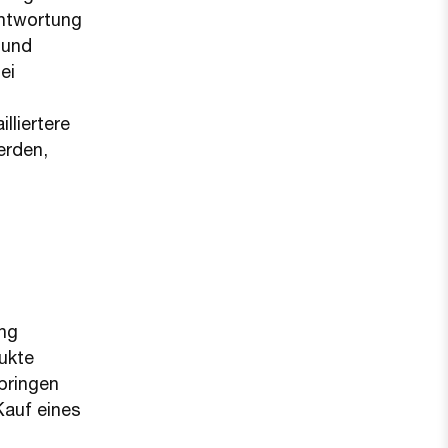
antwortung
 und
ei
lliertere
erden,
ung
ukte
bringen
Kauf eines