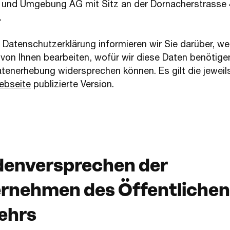
und Umgebung AG mit Sitz an der Dornacherstrasse 
.
r Datenschutzerklärung informieren wir Sie darüber, we
 von Ihnen bearbeiten, wofür wir diese Daten benötige
atenerhebung widersprechen können. Es gilt die jeweils
(Öffnet in einem neuen Tab oder Fenster)
ebseite
publizierte Version.
enversprechen der
rnehmen des Öffentlichen
ehrs