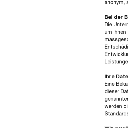
anonym, a
Bei der 
Die Unter
um Ihnen 
massgesch
Entschädi
Entwicklu
Leistunge
Ihre Dat
Eine Beka
dieser Da
genannten
werden di
Standards