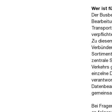
Wer ist 
Der Busbe
Bearbeitun
Transport
verpflich
Zu diesem
Verbünden
Sortiment
zentrale 
Verkehrs 
einzelne
verantwor
Datenbear
gemeinsam
Bei Frage