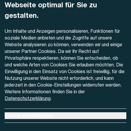
Busbetrieb Solothurn Grenchen und Umgebung AG
Webseite optimal für Sie zu
Dornacherstrasse 48
4500 Solothurn
gestalten.
Telefon
Um Inhalte und Anzeigen personalisieren, Funktionen für
+41 32 622 37 22
soziale Medien anbieten und die Zugriffe auf unsere
Website analysieren zu können, verwenden wir und einige
Kontaktformular
unserer Partner Cookies. Da wir Ihr Recht auf
Privatsphäre respektieren, können Sie entscheiden, ob
und welche Arten von Cookies Sie erlauben möchten. Die
Einwilligung in den Einsatz von Cookies ist freiwillig, für die
Nutzung unserer Website nicht erforderlich, und kann
Aktuell
jederzeit in den Cookie-Einstellungen widerrufen werden.
Weitere Informationen finden Sie in der
Datenschutzerklärung
.
Medien
Werben bei AREMO
Ausklappen um Cookie-Einstellungen anzuzeigen
Cookie-Einstellungen
+