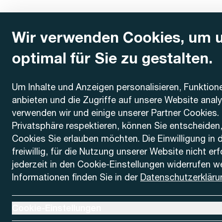
Wir verwenden Cookies, um 
optimal für Sie zu gestalten.
Kontakt
Um Inhalte und Anzeigen personalisieren, Funktion
anbieten und die Zugriffe auf unsere Website anal
AREMO
Busbetrieb Solothurn Grenchen und Umgebung AG
verwenden wir und einige unserer Partner Cookies. 
Dornacherstrasse 48
Privatsphäre respektieren, können Sie entscheiden
4500 Solothurn
Cookies Sie erlauben möchten. Die Einwilligung in 
freiwillig, für die Nutzung unserer Website nicht er
Telefon
jederzeit in den Cookie-Einstellungen widerrufen w
+41 32 622 37 22
Informationen finden Sie in der
Datenschutzerkläru
Kontaktformular
Ausklappen um Cookie-Einstellungen anzuzeigen
Cookie-Einstellungen