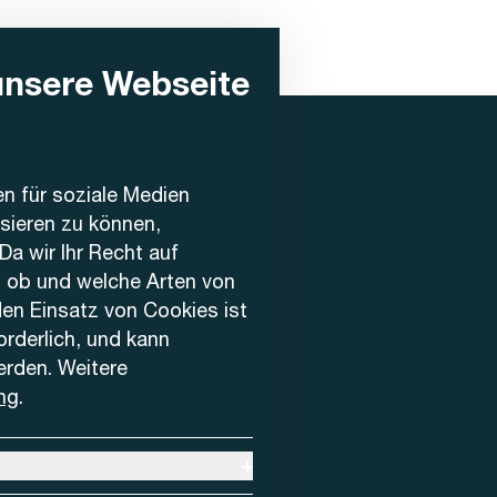
unsere Webseite
en für soziale Medien
ysieren zu können,
Da wir Ihr Recht auf
, ob und welche Arten von
den Einsatz von Cookies ist
forderlich, und kann
erden. Weitere
ng
.
+