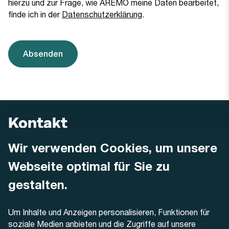
hierzu und zur Frage, wie AREMO meine Daten bearbeitet,
finde ich in der
Datenschutzerklärung
.
Absenden
Kontakt
Wir verwenden Cookies, um unsere
AREMO
Busbetrieb Solothurn Grenchen und Umgebung AG
Webseite optimal für Sie zu
Dornacherstrasse 48
4500 Solothurn
gestalten.
Telefon
Um Inhalte und Anzeigen personalisieren, Funktionen für
+41 32 622 37 22
soziale Medien anbieten und die Zugriffe auf unsere