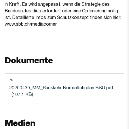
in Kraft. Es wird angepasst, wenn die Strategie des
Bundesrates dies erfordert oder eine Optimierung nötig
ist. Detaillierte Infos zum Schutzkonzept finden sich hier:
(Öffnet in einem neuen Tab oder Fe
www.sbb.ch/mediacorner
Dokumente
20200430_MM_Rückkehr Normalfahrplan BSU.pdf
(107.1 KB)
Date
Medien