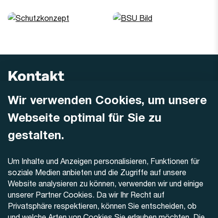
Kontakt
Wir verwenden Cookies, um unsere
AREMO
Busbetrieb Solothurn Grenchen und Umgebung AG
Webseite optimal für Sie zu
Dornacherstrasse 48
4500 Solothurn
gestalten.
Telefon
Um Inhalte und Anzeigen personalisieren, Funktionen für
+41 32 622 37 22
soziale Medien anbieten und die Zugriffe auf unsere
Website analysieren zu können, verwenden wir und einige
Kontaktformular
unserer Partner Cookies. Da wir Ihr Recht auf
Privatsphäre respektieren, können Sie entscheiden, ob
und welche Arten von Cookies Sie erlauben möchten. Die