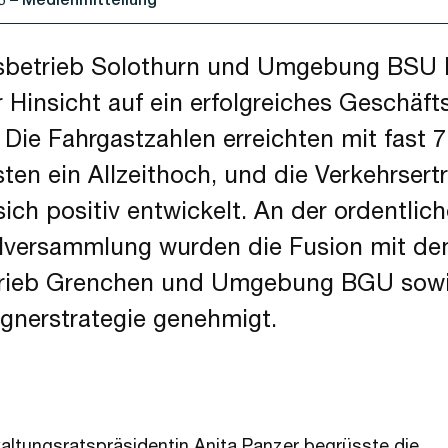
sbetrieb Solothurn und Umgebung BSU b
er Hinsicht auf ein erfolgreiches Geschäft
 Die Fahrgastzahlen erreichten mit fast 7
ten ein Allzeithoch, und die Verkehrsert
ich positiv entwickelt. An der ordentlic
lversammlung wurden die Fusion mit d
rieb Grenchen und Umgebung BGU sowi
gnerstrategie genehmigt.
ltungsratspräsidentin Anita Panzer begrüsste die