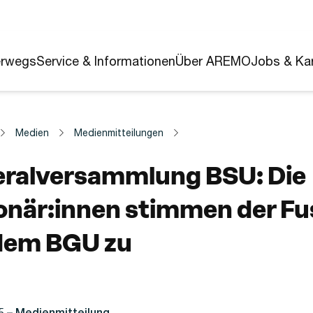
erwegs
Service & Informationen
Über AREMO
Jobs & Kar
Medien
Medienmitteilungen
ralversammlung BSU: Die
onär:innen stimmen der Fu
dem BGU zu
5
– Medienmitteilung