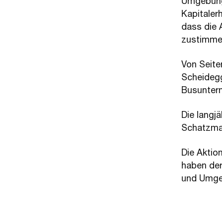
Umgebung
Kapitaler
dass die 
zustimme
Von Seite
Scheidegg
Busunter
Die langj
Schatzman
Die Aktio
haben der
und Umge