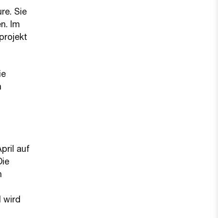
re. Sie
n. Im
projekt
ie
m
pril auf
Die
n
 wird