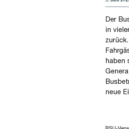
Der Bu
in viel
zurück.
Fahrgäs
haben s
Genera
Busbet
neue Ei
BSU-Verwa