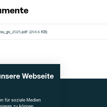
umente
su_gv_2025.pdf
(204.6 KB)
unsere Webseite
en für soziale Medien
ysieren zu können,