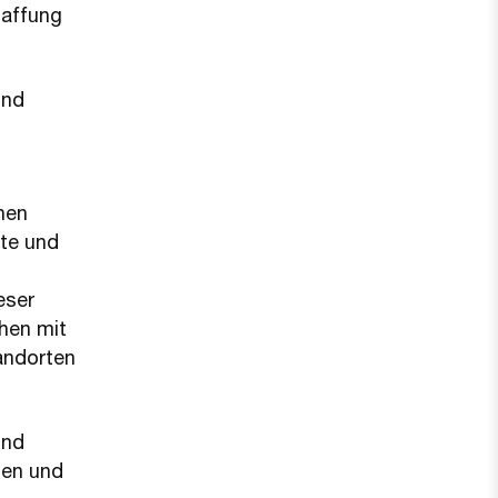
haffung
und
chen
ste und
eser
hen mit
andorten
und
hen und