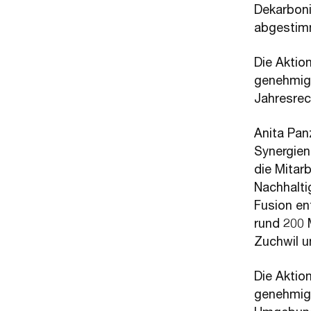
Dekarboni
abgestim
Die Aktio
genehmigt
Jahresrec
Anita Panz
Synergien
die Mitar
Nachhalti
Fusion en
rund 200 
Zuchwil 
Die Aktio
genehmigt