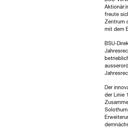
Aktionär:
freute si
Zentrum d
mit dem 
BSU-Direk
Jahresrec
betriebli
ausserord
Jahresrec
Der innov
der Linie
Zusammenl
Solothurn
Erweiteru
demnächst