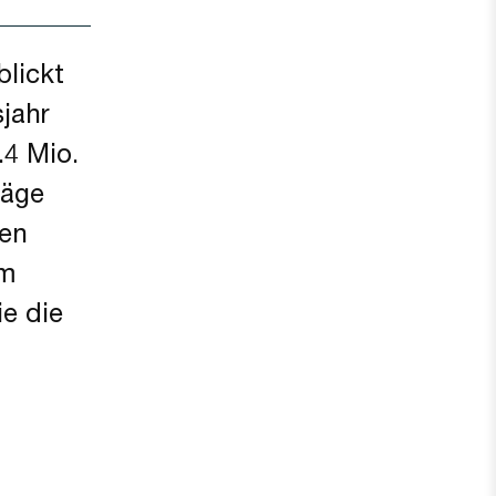
lickt
sjahr
.4 Mio.
räge
hen
em
e die