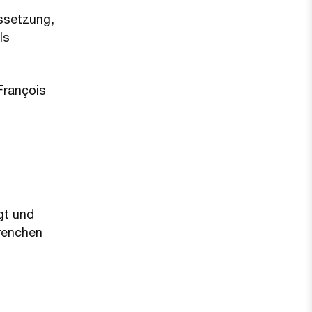
ssetzung,
ls
François
n
gt und
Grenchen