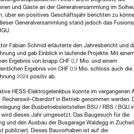
innen und Gäste an der Generalversammlung im Solheu
ch, über ein positives Geschäftsjahr berichten zu könne
ieser Generalversammlung stand jedoch das Fusions
BGU.
tor Fabian Schmid erläuterte den Jahresbericht und d
hnung und gab Einblick in laufende Projekte. Mit eine
chen Ergebnis von knapp CHF 0.7 Mio. und einem
entlichen Ergebnis von CHF 0.9 Mio. schloss auch die
hnung 2024 positiv ab.
ative HESS-Elektrogelenkbus konnte im vergangenen A
 1 Recherswil–Oberdorf in Betrieb genommen werden. 
egung der Busbetriebsleitstellen BSU / RBS / BGU i
 wird dieses Jahr umgesetzt. Das Baugesuch für die
ng und den Ausbau der Busgarage Waldegg in Zuchwil
 publiziert. Dieses Bauvorhaben ist auf die