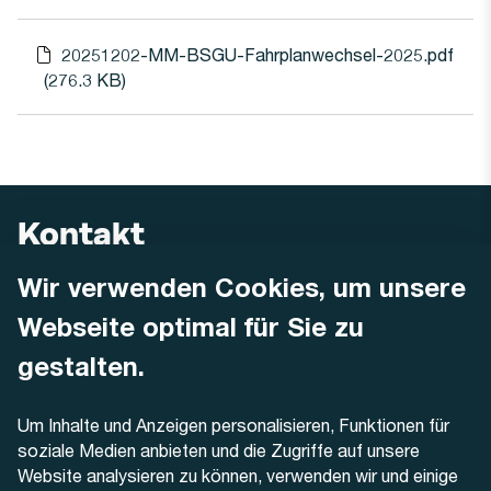
20251202-MM-BSGU-Fahrplanwechsel-2025.pdf
(276.3 KB)
Date
Kontakt
Wir verwenden Cookies, um unsere
AREMO
Busbetrieb Solothurn Grenchen und Umgebung AG
Webseite optimal für Sie zu
Dornacherstrasse 48
4500 Solothurn
gestalten.
Telefon
Um Inhalte und Anzeigen personalisieren, Funktionen für
+41 32 622 37 22
soziale Medien anbieten und die Zugriffe auf unsere
Website analysieren zu können, verwenden wir und einige
Kontaktformular