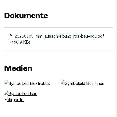
Dokumente
20250305_mm_ausschreibung_rbs-bsu-bgu.pdf
(186.9 KB)
Date
Medien