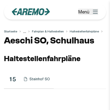
Zum Hauptinhalt springen
Menü
Menü öffnen
...
Startseite
Fahrplan & Haltestellen
Haltestellenfahrpläne
Haltestelle
Aeschi SO, Schulhaus
Haltestellenfahrpläne
Linie
Richtung
Linie
15
Steinhof SO
Haltestellen-PDF herunterladen für
(Öffnet in einen neuen Tab oder Fenster)