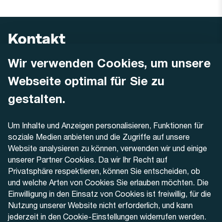
Kontakt
Wir verwenden Cookies, um unsere
AREMO
Busbetrieb Solothurn Grenchen und Umgebung AG
Webseite optimal für Sie zu
Dornacherstrasse 48
4500 Solothurn
gestalten.
Telefon
Um Inhalte und Anzeigen personalisieren, Funktionen für
+41 32 622 37 22
soziale Medien anbieten und die Zugriffe auf unsere
Website analysieren zu können, verwenden wir und einige
Kontaktformular
unserer Partner Cookies. Da wir Ihr Recht auf
Privatsphäre respektieren, können Sie entscheiden, ob
und welche Arten von Cookies Sie erlauben möchten. Die
Einwilligung in den Einsatz von Cookies ist freiwillig, für die
Nutzung unserer Website nicht erforderlich, und kann
Aktuell
jederzeit in den Cookie-Einstellungen widerrufen werden.