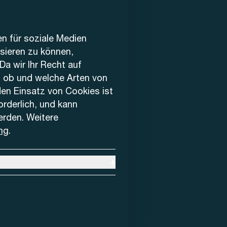
en für soziale Medien
ysieren zu können,
Da wir Ihr Recht auf
, ob und welche Arten von
den Einsatz von Cookies ist
forderlich, und kann
erden. Weitere
ng
.
+