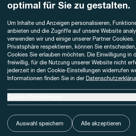
optimal für Sie zu gestalten.
Kontakt
Um Inhalte und Anzeigen personalisieren, Funktion
anbieten und die Zugriffe auf unsere Website anal
AREMO
Busbetrieb Solothurn Grenchen und Umgebung AG
verwenden wir und einige unserer Partner Cookies. 
Dornacherstrasse 48
Privatsphäre respektieren, können Sie entscheiden
4500 Solothurn
Cookies Sie erlauben möchten. Die Einwilligung in 
freiwillig, für die Nutzung unserer Website nicht er
Telefon
jederzeit in den Cookie-Einstellungen widerrufen w
+41 32 622 37 22
Informationen finden Sie in der
Datenschutzerkläru
Kontaktformular
Ausklappen um Cookie-Einstellungen anzuzeigen
Cookie-Einstellungen
Auswahl speichern
Alle akzeptieren