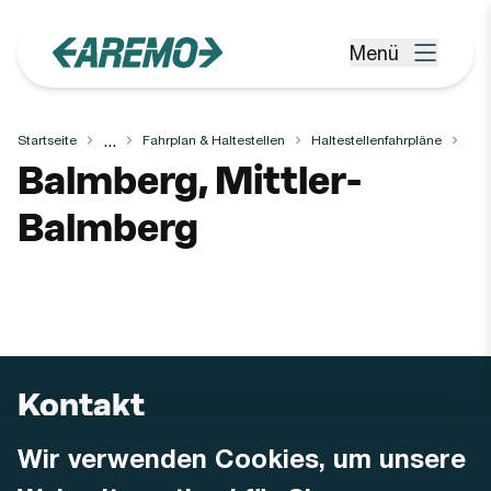
Zum Hauptinhalt springen
Menü
Menü öffnen
...
Startseite
Fahrplan & Haltestellen
Haltestellenfahrpläne
Haltestelle
Balmberg, Mittler-
Balmberg
Kontakt
Wir verwenden Cookies, um unsere
AREMO
Busbetrieb Solothurn Grenchen und Umgebung AG