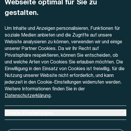
Webseite optimal für Sie zu
Dornacherstrasse 48
4500 Solothurn
gestalten.
Telefon
Um Inhalte und Anzeigen personalisieren, Funktionen für
+41 32 622 37 22
soziale Medien anbieten und die Zugriffe auf unsere
Website analysieren zu können, verwenden wir und einige
Kontaktformular
unserer Partner Cookies. Da wir Ihr Recht auf
Privatsphäre respektieren, können Sie entscheiden, ob
und welche Arten von Cookies Sie erlauben möchten. Die
Einwilligung in den Einsatz von Cookies ist freiwillig, für die
Nutzung unserer Website nicht erforderlich, und kann
Aktuell
jederzeit in den Cookie-Einstellungen widerrufen werden.
Weitere Informationen finden Sie in der
Datenschutzerklärung
.
Medien
Werben bei AREMO
Ausklappen um Cookie-Einstellungen anzuzeigen
Cookie-Einstellungen
+