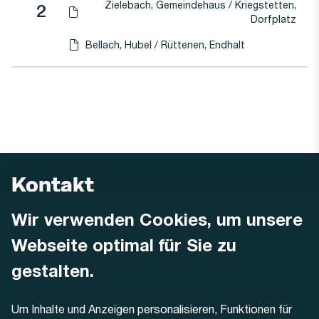
Zielebach, Gemeindehaus / Kriegstetten,
Linie
2
Haltestellen-PDF herunterladen für
(Öffnet in einen neuen Tab oder Fenster)
Dorfplatz
Bellach, Hubel / Rüttenen, Endhalt
Haltestellen-PDF herunterladen für
(Öffnet in einen neuen Tab oder Fenster)
Kontakt
Wir verwenden Cookies, um unsere
AREMO
Busbetrieb Solothurn Grenchen und Umgebung AG
Webseite optimal für Sie zu
Dornacherstrasse 48
4500 Solothurn
gestalten.
Telefon
Um Inhalte und Anzeigen personalisieren, Funktionen für
+41 32 622 37 22