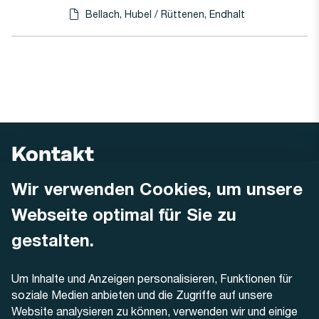
Bellach, Hubel / Rüttenen, Endhalt
Haltestellen-PDF herunterladen für
(Öffnet in einen neuen Tab oder Fenster)
Kontakt
Wir verwenden Cookies, um unsere
AREMO
Busbetrieb Solothurn Grenchen und Umgebung AG
Webseite optimal für Sie zu
Dornacherstrasse 48
4500 Solothurn
gestalten.
Telefon
Um Inhalte und Anzeigen personalisieren, Funktionen für
+41 32 622 37 22
soziale Medien anbieten und die Zugriffe auf unsere
Website analysieren zu können, verwenden wir und einige