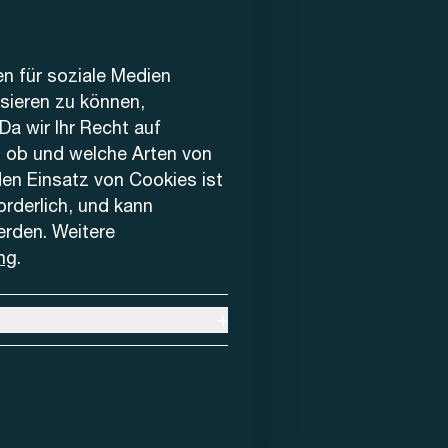
en für soziale Medien
ysieren zu können,
Da wir Ihr Recht auf
, ob und welche Arten von
den Einsatz von Cookies ist
forderlich, und kann
erden. Weitere
ng
.
+