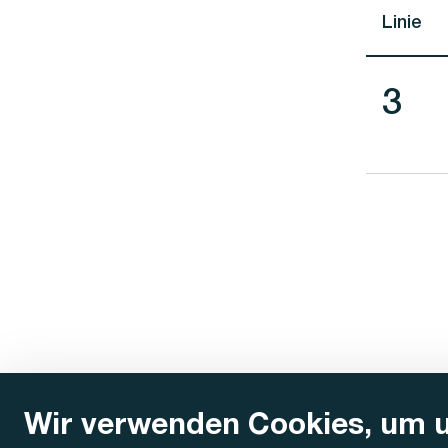
Linie
Lini
3
Wir verwenden Cookies, um 