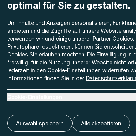
optimal für Sie zu gestalten.
Kontakt
Um Inhalte und Anzeigen personalisieren, Funktion
anbieten und die Zugriffe auf unsere Website anal
AREMO
Busbetrieb Solothurn Grenchen und Umgebung AG
verwenden wir und einige unserer Partner Cookies. 
Dornacherstrasse 48
Privatsphäre respektieren, können Sie entscheiden
4500 Solothurn
Cookies Sie erlauben möchten. Die Einwilligung in 
freiwillig, für die Nutzung unserer Website nicht er
Telefon
jederzeit in den Cookie-Einstellungen widerrufen w
+41 32 622 37 22
Informationen finden Sie in der
Datenschutzerkläru
Kontaktformular
Ausklappen um Cookie-Einstellungen anzuzeigen
Cookie-Einstellungen
Auswahl speichern
Alle akzeptieren