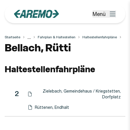
Zum Hauptinhalt springen
Menü
Menü öffnen
...
Startseite
Fahrplan & Haltestellen
Haltestellenfahrpläne
Haltestelle
Bellach, Rütti
Haltestellenfahrpläne
Zielebach, Gemeindehaus / Kriegstetten,
Linie
Richtung
Linie
2
Haltestellen-PDF herunterladen für
(Öffnet in einen neuen Tab oder Fenster)
Dorfplatz
Rüttenen, Endhalt
Haltestellen-PDF herunterladen für
(Öffnet in einen neuen Tab oder Fenster)