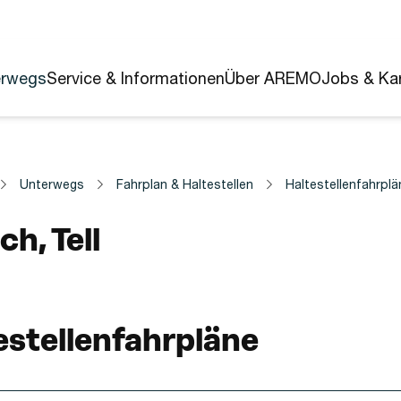
erwegs
Service & Informationen
Über AREMO
Jobs & Kar
Unterwegs
Fahrplan & Haltestellen
Haltestellenfahrplä
estelle
ch, Tell
estellenfahrpläne