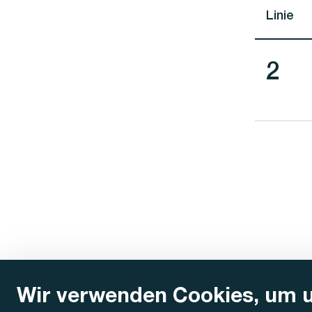
Linie
Lini
2
Wir verwenden Cookies, um 