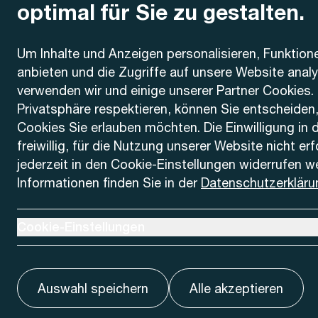
optimal für Sie zu gestalten.
Kontakt
Um Inhalte und Anzeigen personalisieren, Funktion
anbieten und die Zugriffe auf unsere Website anal
AREMO
Busbetrieb Solothurn Grenchen und Umgebung AG
verwenden wir und einige unserer Partner Cookies. 
Dornacherstrasse 48
Privatsphäre respektieren, können Sie entscheiden
4500 Solothurn
Cookies Sie erlauben möchten. Die Einwilligung in 
freiwillig, für die Nutzung unserer Website nicht er
Telefon
jederzeit in den Cookie-Einstellungen widerrufen w
+41 32 622 37 22
Informationen finden Sie in der
Datenschutzerkläru
Kontaktformular
Ausklappen um Cookie-Einstellungen anzuzeigen
Cookie-Einstellungen
Auswahl speichern
Alle akzeptieren