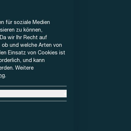
en für soziale Medien
ysieren zu können,
Da wir Ihr Recht auf
, ob und welche Arten von
den Einsatz von Cookies ist
forderlich, und kann
erden. Weitere
ng
.
+