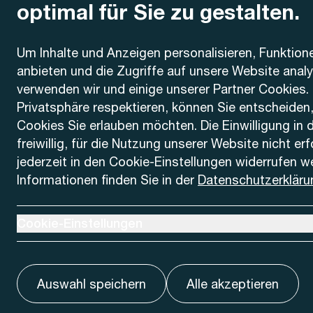
optimal für Sie zu gestalten.
Kontakt
Um Inhalte und Anzeigen personalisieren, Funktion
anbieten und die Zugriffe auf unsere Website anal
AREMO
Busbetrieb Solothurn Grenchen und Umgebung AG
verwenden wir und einige unserer Partner Cookies. 
Dornacherstrasse 48
Privatsphäre respektieren, können Sie entscheiden
4500 Solothurn
Cookies Sie erlauben möchten. Die Einwilligung in 
freiwillig, für die Nutzung unserer Website nicht er
Telefon
jederzeit in den Cookie-Einstellungen widerrufen w
+41 32 622 37 22
Informationen finden Sie in der
Datenschutzerkläru
Kontaktformular
Ausklappen um Cookie-Einstellungen anzuzeigen
Cookie-Einstellungen
Auswahl speichern
Alle akzeptieren