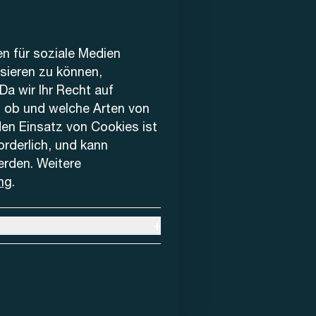
en für soziale Medien
ysieren zu können,
Da wir Ihr Recht auf
, ob und welche Arten von
den Einsatz von Cookies ist
forderlich, und kann
erden. Weitere
ng
.
+