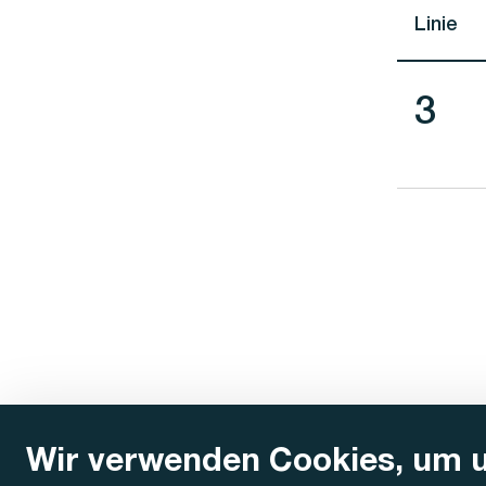
Linie
Lini
3
Wir verwenden Cookies, um 