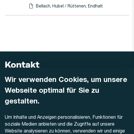
Bellach, Hubel / Rüttenen, Endhalt
Haltestellen-PDF herunterladen für
(Öffnet in einen neuen Tab oder Fenster)
Kontakt
Wir verwenden Cookies, um unsere
AREMO
Busbetrieb Solothurn Grenchen und Umgebung AG
Webseite optimal für Sie zu
Dornacherstrasse 48
4500 Solothurn
gestalten.
Telefon
Um Inhalte und Anzeigen personalisieren, Funktionen für
+41 32 622 37 22
soziale Medien anbieten und die Zugriffe auf unsere
Website analysieren zu können, verwenden wir und einige