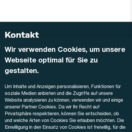
Kontakt
Wir verwenden Cookies, um unsere
AREMO
Busbetrieb Solothurn Grenchen und Umgebung AG
Webseite optimal für Sie zu
Dornacherstrasse 48
4500 Solothurn
gestalten.
Telefon
Um Inhalte und Anzeigen personalisieren, Funktionen für
+41 32 622 37 22
soziale Medien anbieten und die Zugriffe auf unsere
Website analysieren zu können, verwenden wir und einige
Kontaktformular
unserer Partner Cookies. Da wir Ihr Recht auf
Privatsphäre respektieren, können Sie entscheiden, ob
und welche Arten von Cookies Sie erlauben möchten. Die
Einwilligung in den Einsatz von Cookies ist freiwillig, für die