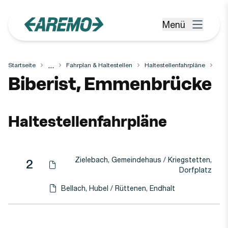
Zum Hauptinhalt springen
Menü
Menü öffnen
...
Startseite
Fahrplan & Haltestellen
Haltestellenfahrpläne
Haltestelle
Biberist, Emmenbrücke
Haltestellenfahrpläne
Zielebach, Gemeindehaus / Kriegstetten,
Linie
Richtung
Linie
2
Haltestellen-PDF herunterladen für
(Öffnet in einen neuen Tab oder Fenster)
Dorfplatz
Bellach, Hubel / Rüttenen, Endhalt
Haltestellen-PDF herunterladen für
(Öffnet in einen neuen Tab oder Fenster)