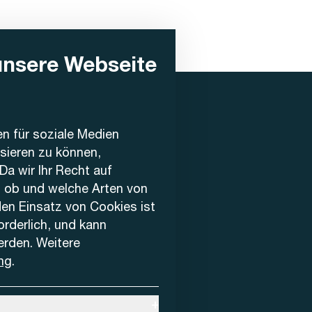
unsere Webseite
en für soziale Medien
ysieren zu können,
Da wir Ihr Recht auf
, ob und welche Arten von
den Einsatz von Cookies ist
forderlich, und kann
erden. Weitere
ng
.
+