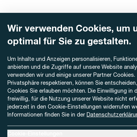
Wir verwenden Cookies, um 
optimal für Sie zu gestalten.
Kontakt
Um Inhalte und Anzeigen personalisieren, Funktion
anbieten und die Zugriffe auf unsere Website anal
AREMO
Busbetrieb Solothurn Grenchen und Umgebung AG
verwenden wir und einige unserer Partner Cookies. 
Dornacherstrasse 48
Privatsphäre respektieren, können Sie entscheiden
4500 Solothurn
Cookies Sie erlauben möchten. Die Einwilligung in 
freiwillig, für die Nutzung unserer Website nicht er
Telefon
jederzeit in den Cookie-Einstellungen widerrufen w
+41 32 622 37 22
Informationen finden Sie in der
Datenschutzerkläru
Kontaktformular
Ausklappen um Cookie-Einstellungen anzuzeigen
Cookie-Einstellungen