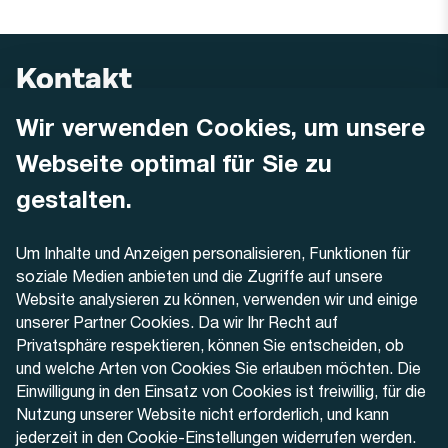
Kontakt
Wir verwenden Cookies, um unsere
AREMO
Busbetrieb Solothurn Grenchen und Umgebung AG
Webseite optimal für Sie zu
Dornacherstrasse 48
4500 Solothurn
gestalten.
Telefon
Um Inhalte und Anzeigen personalisieren, Funktionen für
+41 32 622 37 22
soziale Medien anbieten und die Zugriffe auf unsere
Website analysieren zu können, verwenden wir und einige
Kontaktformular
unserer Partner Cookies. Da wir Ihr Recht auf
Privatsphäre respektieren, können Sie entscheiden, ob
und welche Arten von Cookies Sie erlauben möchten. Die
Einwilligung in den Einsatz von Cookies ist freiwillig, für die
Nutzung unserer Website nicht erforderlich, und kann
Aktuell
jederzeit in den Cookie-Einstellungen widerrufen werden.