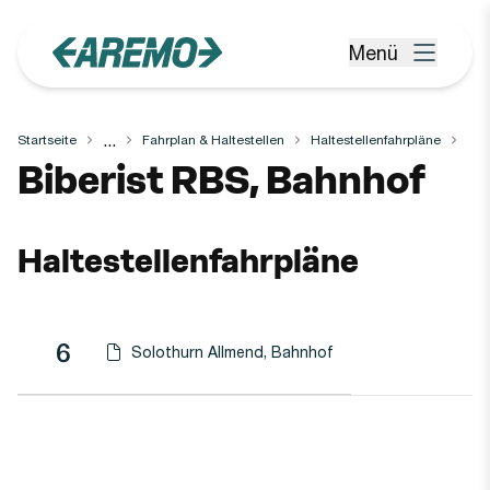
Zum Hauptinhalt springen
Menü
Menü öffnen
...
Startseite
Fahrplan & Haltestellen
Haltestellenfahrpläne
Haltestelle
Biberist RBS, Bahnhof
Haltestellenfahrpläne
Linie
Richtung
Linie
6
Solothurn Allmend, Bahnhof
Haltestellen-PDF herunterladen für
(Öffnet in einen neuen Tab oder Fenster)