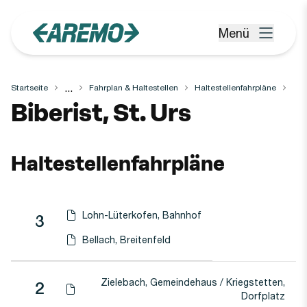
Zum Hauptinhalt springen
Menü
Menü öffnen
...
Startseite
Fahrplan & Haltestellen
Haltestellenfahrpläne
Haltestelle
Biberist, St. Urs
Haltestellenfahrpläne
Lohn-Lüterkofen, Bahnhof
Linie
Richtung
Linie
3
Haltestellen-PDF herunterladen für
(Öffnet in einen neuen Tab oder Fenster)
Bellach, Breitenfeld
Haltestellen-PDF herunterladen für
(Öffnet in einen neuen Tab oder Fenster)
Zielebach, Gemeindehaus / Kriegstetten,
Linie
2
Haltestellen-PDF herunterladen für
(Öffnet in einen neuen Tab oder Fenster)
Dorfplatz