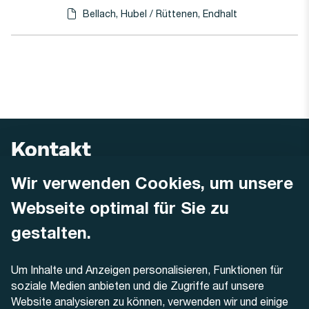
Bellach, Hubel / Rüttenen, Endhalt
Haltestellen-PDF herunterladen für
(Öffnet in einen neuen Tab oder Fenster)
Kontakt
Wir verwenden Cookies, um unsere
AREMO
Busbetrieb Solothurn Grenchen und Umgebung AG
Webseite optimal für Sie zu
Dornacherstrasse 48
4500 Solothurn
gestalten.
Telefon
Um Inhalte und Anzeigen personalisieren, Funktionen für
+41 32 622 37 22
soziale Medien anbieten und die Zugriffe auf unsere
Website analysieren zu können, verwenden wir und einige