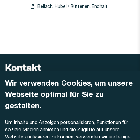
Bellach, Hubel / Rüttenen, Endhalt
Haltestellen-PDF herunterladen für
(Öffnet in einen neuen Tab oder Fenster)
Kontakt
Wir verwenden Cookies, um unsere
AREMO
Busbetrieb Solothurn Grenchen und Umgebung AG
Webseite optimal für Sie zu
Dornacherstrasse 48
4500 Solothurn
gestalten.
Telefon
Um Inhalte und Anzeigen personalisieren, Funktionen für
+41 32 622 37 22
soziale Medien anbieten und die Zugriffe auf unsere
Website analysieren zu können, verwenden wir und einige