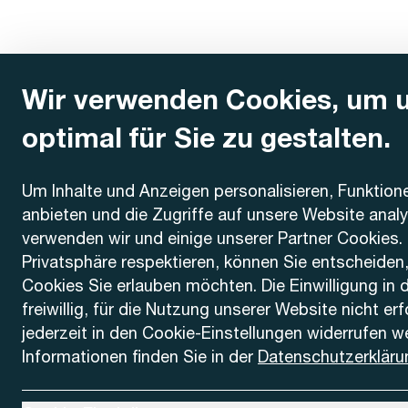
Wir verwenden Cookies, um 
optimal für Sie zu gestalten.
Kontakt
Um Inhalte und Anzeigen personalisieren, Funktion
anbieten und die Zugriffe auf unsere Website anal
AREMO
Busbetrieb Solothurn Grenchen und Umgebung AG
verwenden wir und einige unserer Partner Cookies. 
Dornacherstrasse 48
Privatsphäre respektieren, können Sie entscheiden
4500 Solothurn
Cookies Sie erlauben möchten. Die Einwilligung in 
freiwillig, für die Nutzung unserer Website nicht er
Telefon
jederzeit in den Cookie-Einstellungen widerrufen w
+41 32 622 37 22
Informationen finden Sie in der
Datenschutzerkläru
Kontaktformular