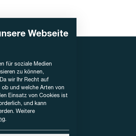
unsere Webseite
en für soziale Medien
ysieren zu können,
Da wir Ihr Recht auf
, ob und welche Arten von
den Einsatz von Cookies ist
forderlich, und kann
erden. Weitere
ng
.