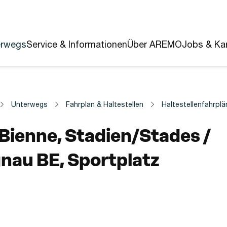
erwegs
Service & Informationen
Über AREMO
Jobs & Kar
Unterwegs
Fahrplan & Haltestellen
Haltestellenfahrplä
estelle
/Bienne, Stadien/Stades /
nau BE, Sportplatz