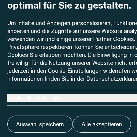
optimal für Sie zu gestalten.
Kontakt
Um Inhalte und Anzeigen personalisieren, Funktion
anbieten und die Zugriffe auf unsere Website anal
AREMO
Busbetrieb Solothurn Grenchen und Umgebung AG
verwenden wir und einige unserer Partner Cookies. 
Dornacherstrasse 48
Privatsphäre respektieren, können Sie entscheiden
4500 Solothurn
Cookies Sie erlauben möchten. Die Einwilligung in 
freiwillig, für die Nutzung unserer Website nicht er
Telefon
jederzeit in den Cookie-Einstellungen widerrufen w
+41 32 622 37 22
Informationen finden Sie in der
Datenschutzerkläru
Kontaktformular
Ausklappen um Cookie-Einstellungen anzuzeigen
Cookie-Einstellungen
Auswahl speichern
Alle akzeptieren