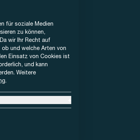
en für soziale Medien
ysieren zu können,
Da wir Ihr Recht auf
, ob und welche Arten von
den Einsatz von Cookies ist
forderlich, und kann
erden. Weitere
ng
.
+