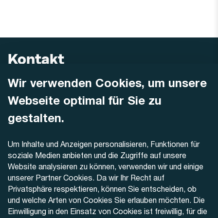
Kontakt
Wir verwenden Cookies, um unsere
AREMO
Busbetrieb Solothurn Grenchen und Umgebung AG
Webseite optimal für Sie zu
Dornacherstrasse 48
4500 Solothurn
gestalten.
Telefon
Um Inhalte und Anzeigen personalisieren, Funktionen für
+41 32 622 37 22
soziale Medien anbieten und die Zugriffe auf unsere
Website analysieren zu können, verwenden wir und einige
Kontaktformular
unserer Partner Cookies. Da wir Ihr Recht auf
Privatsphäre respektieren, können Sie entscheiden, ob
und welche Arten von Cookies Sie erlauben möchten. Die
Einwilligung in den Einsatz von Cookies ist freiwillig, für die