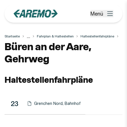
Zum Hauptinhalt springen
Menü
Menü öffnen
...
Startseite
Fahrplan & Haltestellen
Haltestellenfahrpläne
Haltestelle
Büren an der Aare,
Gehrweg
Haltestellenfahrpläne
Linie
Richtung
Linie
23
Grenchen Nord, Bahnhof
Haltestellen-PDF herunterladen für
(Öffnet in einen neuen Tab oder Fenster)