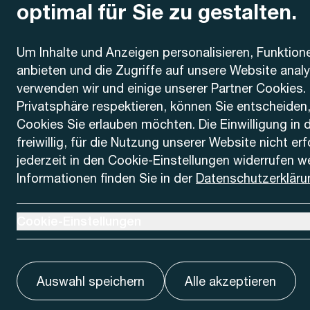
optimal für Sie zu gestalten.
Kontakt
Um Inhalte und Anzeigen personalisieren, Funktion
anbieten und die Zugriffe auf unsere Website anal
AREMO
Busbetrieb Solothurn Grenchen und Umgebung AG
verwenden wir und einige unserer Partner Cookies. 
Dornacherstrasse 48
Privatsphäre respektieren, können Sie entscheiden
4500 Solothurn
Cookies Sie erlauben möchten. Die Einwilligung in 
freiwillig, für die Nutzung unserer Website nicht er
Telefon
jederzeit in den Cookie-Einstellungen widerrufen w
+41 32 622 37 22
Informationen finden Sie in der
Datenschutzerkläru
Kontaktformular
Ausklappen um Cookie-Einstellungen anzuzeigen
Cookie-Einstellungen
Auswahl speichern
Alle akzeptieren