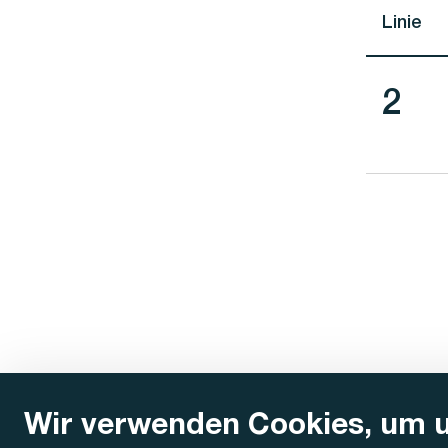
Linie
Lini
2
Wir verwenden Cookies, um 