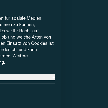
en für soziale Medien
ysieren zu können,
Da wir Ihr Recht auf
, ob und welche Arten von
den Einsatz von Cookies ist
forderlich, und kann
erden. Weitere
ng
.
+