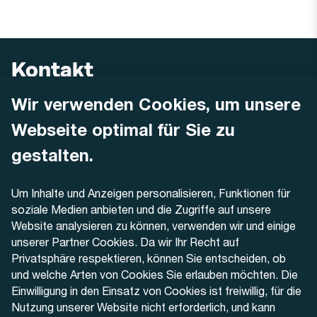
Kontakt
Wir verwenden Cookies, um unsere
AREMO
Busbetrieb Solothurn Grenchen und Umgebung AG
Webseite optimal für Sie zu
Dornacherstrasse 48
4500 Solothurn
gestalten.
Telefon
Um Inhalte und Anzeigen personalisieren, Funktionen für
+41 32 622 37 22
soziale Medien anbieten und die Zugriffe auf unsere
Website analysieren zu können, verwenden wir und einige
Kontaktformular
unserer Partner Cookies. Da wir Ihr Recht auf
Privatsphäre respektieren, können Sie entscheiden, ob
und welche Arten von Cookies Sie erlauben möchten. Die
Einwilligung in den Einsatz von Cookies ist freiwillig, für die
Nutzung unserer Website nicht erforderlich, und kann