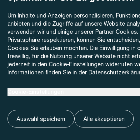
Kontakt
Um Inhalte und Anzeigen personalisieren, Funktion
anbieten und die Zugriffe auf unsere Website anal
AREMO
Busbetrieb Solothurn Grenchen und Umgebung AG
verwenden wir und einige unserer Partner Cookies. 
Dornacherstrasse 48
Privatsphäre respektieren, können Sie entscheiden
4500 Solothurn
Cookies Sie erlauben möchten. Die Einwilligung in 
freiwillig, für die Nutzung unserer Website nicht er
Telefon
jederzeit in den Cookie-Einstellungen widerrufen w
+41 32 622 37 22
Informationen finden Sie in der
Datenschutzerkläru
Kontaktformular
Ausklappen um Cookie-Einstellungen anzuzeigen
Cookie-Einstellungen
Auswahl speichern
Alle akzeptieren