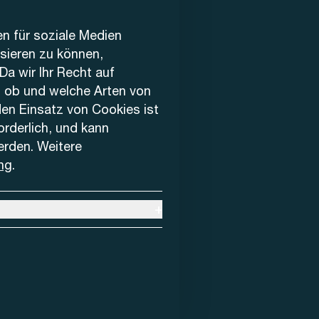
en für soziale Medien
ysieren zu können,
Da wir Ihr Recht auf
, ob und welche Arten von
den Einsatz von Cookies ist
forderlich, und kann
erden. Weitere
ng
.
+