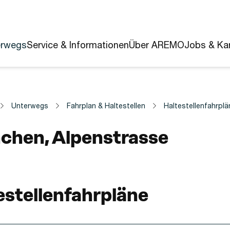
erwegs
Service & Informationen
Über AREMO
Jobs & Kar
Unterwegs
Fahrplan & Haltestellen
Haltestellenfahrplä
estelle
chen, Alpenstrasse
estellenfahrpläne