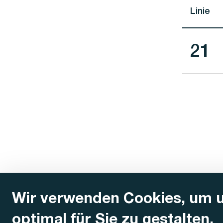
Linie
Lini
21
Wir verwenden Cookies, um 
optimal für Sie zu gestalten.