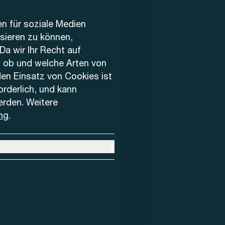
en für soziale Medien
ysieren zu können,
Da wir Ihr Recht auf
, ob und welche Arten von
den Einsatz von Cookies ist
forderlich, und kann
erden. Weitere
ng
.
+