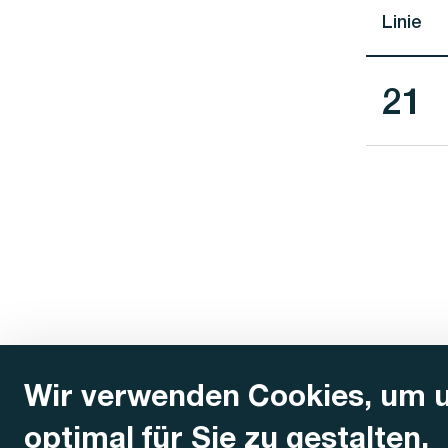
Linie
Lini
21
Wir verwenden Cookies, um 
optimal für Sie zu gestalten.