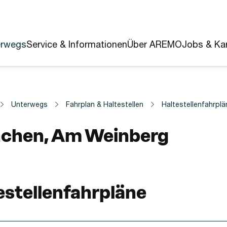
erwegs
Service & Informationen
Über AREMO
Jobs & Kar
Unterwegs
Fahrplan & Haltestellen
Haltestellenfahrplä
estelle
chen, Am Weinberg
estellenfahrpläne