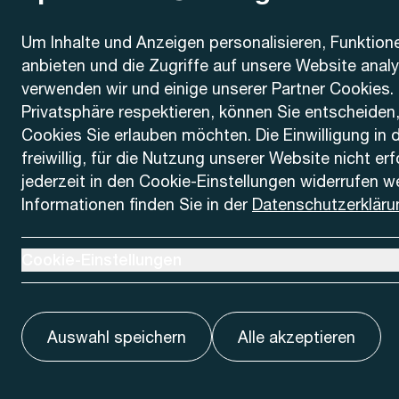
Kontakt
Um Inhalte und Anzeigen personalisieren, Funktion
anbieten und die Zugriffe auf unsere Website anal
AREMO
Busbetrieb Solothurn Grenchen und Umgebung AG
verwenden wir und einige unserer Partner Cookies. 
Dornacherstrasse 48
Privatsphäre respektieren, können Sie entscheiden
4500 Solothurn
Cookies Sie erlauben möchten. Die Einwilligung in 
freiwillig, für die Nutzung unserer Website nicht er
Telefon
jederzeit in den Cookie-Einstellungen widerrufen w
+41 32 622 37 22
Informationen finden Sie in der
Datenschutzerkläru
Kontaktformular
Ausklappen um Cookie-Einstellungen anzuzeigen
Cookie-Einstellungen
Auswahl speichern
Alle akzeptieren