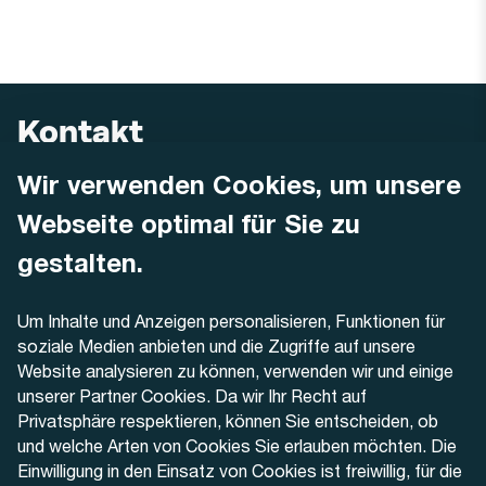
Kontakt
Wir verwenden Cookies, um unsere
AREMO
Busbetrieb Solothurn Grenchen und Umgebung AG
Webseite optimal für Sie zu
Dornacherstrasse 48
4500 Solothurn
gestalten.
Telefon
Um Inhalte und Anzeigen personalisieren, Funktionen für
+41 32 622 37 22
soziale Medien anbieten und die Zugriffe auf unsere
Website analysieren zu können, verwenden wir und einige
Kontaktformular
unserer Partner Cookies. Da wir Ihr Recht auf
Privatsphäre respektieren, können Sie entscheiden, ob
und welche Arten von Cookies Sie erlauben möchten. Die
Einwilligung in den Einsatz von Cookies ist freiwillig, für die