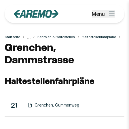
Zum Hauptinhalt springen
Menü
Menü öffnen
...
Startseite
Fahrplan & Haltestellen
Haltestellenfahrpläne
Haltestelle
Grenchen,
Dammstrasse
Haltestellenfahrpläne
Linie
Richtung
Linie
21
Grenchen, Gummenweg
Haltestellen-PDF herunterladen für
(Öffnet in einen neuen Tab oder Fenster)