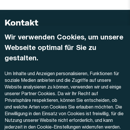
Kontakt
Wir verwenden Cookies, um unsere
AREMO
Busbetrieb Solothurn Grenchen und Umgebung AG
Webseite optimal für Sie zu
Dornacherstrasse 48
4500 Solothurn
gestalten.
Telefon
Um Inhalte und Anzeigen personalisieren, Funktionen für
+41 32 622 37 22
soziale Medien anbieten und die Zugriffe auf unsere
Website analysieren zu können, verwenden wir und einige
Kontaktformular
unserer Partner Cookies. Da wir Ihr Recht auf
Privatsphäre respektieren, können Sie entscheiden, ob
und welche Arten von Cookies Sie erlauben möchten. Die
Einwilligung in den Einsatz von Cookies ist freiwillig, für die
Nutzung unserer Website nicht erforderlich, und kann
Aktuell
jederzeit in den Cookie-Einstellungen widerrufen werden.