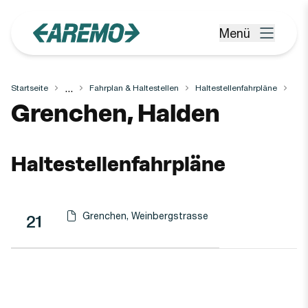
Zum Hauptinhalt springen
Menü
Menü öffnen
...
Startseite
Fahrplan & Haltestellen
Haltestellenfahrpläne
Haltestelle
Grenchen, Halden
Haltestellenfahrpläne
Grenchen, Weinbergstrasse
Linie
Richtung
Linie
21
Haltestellen-PDF herunterladen für
(Öffnet in einen neuen Tab oder Fenster)