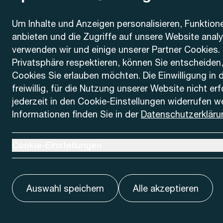
Kontakt
Um Inhalte und Anzeigen personalisieren, Funktion
anbieten und die Zugriffe auf unsere Website anal
AREMO
Busbetrieb Solothurn Grenchen und Umgebung AG
verwenden wir und einige unserer Partner Cookies. 
Dornacherstrasse 48
Privatsphäre respektieren, können Sie entscheiden
4500 Solothurn
Cookies Sie erlauben möchten. Die Einwilligung in 
freiwillig, für die Nutzung unserer Website nicht er
Telefon
jederzeit in den Cookie-Einstellungen widerrufen w
+41 32 622 37 22
Informationen finden Sie in der
Datenschutzerkläru
Kontaktformular
Ausklappen um Cookie-Einstellungen anzuzeigen
Cookie-Einstellungen
Auswahl speichern
Alle akzeptieren