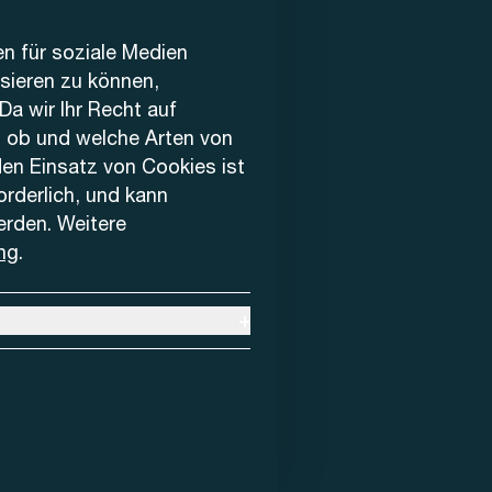
en für soziale Medien
ysieren zu können,
Da wir Ihr Recht auf
, ob und welche Arten von
den Einsatz von Cookies ist
forderlich, und kann
erden. Weitere
ng
.
+