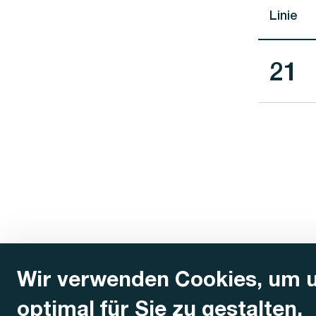
Linie
Lini
21
Wir verwenden Cookies, um 
optimal für Sie zu gestalten.