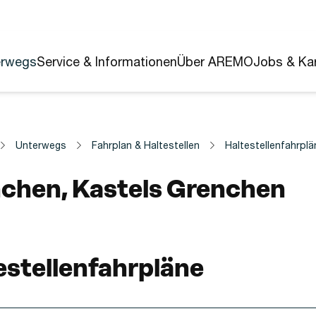
erwegs
Service & Informationen
Über AREMO
Jobs & Kar
Unterwegs
Fahrplan & Haltestellen
Haltestellenfahrplä
estelle
chen, Kastels Grenchen
estellenfahrpläne