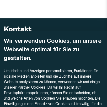
Kontakt
Wir verwenden Cookies, um unsere
AREMO
Busbetrieb Solothurn Grenchen und Umgebung AG
Webseite optimal für Sie zu
Dornacherstrasse 48
4500 Solothurn
gestalten.
Telefon
Um Inhalte und Anzeigen personalisieren, Funktionen für
+41 32 622 37 22
soziale Medien anbieten und die Zugriffe auf unsere
Website analysieren zu können, verwenden wir und einige
Kontaktformular
unserer Partner Cookies. Da wir Ihr Recht auf
Privatsphäre respektieren, können Sie entscheiden, ob
und welche Arten von Cookies Sie erlauben möchten. Die
Einwilligung in den Einsatz von Cookies ist freiwillig, für die