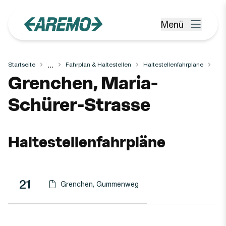
Zum Hauptinhalt springen
Menü
Menü öffnen
...
Startseite
Fahrplan & Haltestellen
Haltestellenfahrpläne
Haltestelle
Grenchen, Maria-
Schürer-Strasse
Haltestellenfahrpläne
Linie
Richtung
Linie
21
Grenchen, Gummenweg
Haltestellen-PDF herunterladen für
(Öffnet in einen neuen Tab oder Fenster)