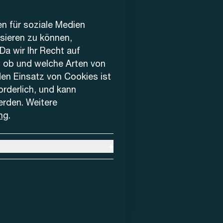
en für soziale Medien
ysieren zu können,
Da wir Ihr Recht auf
, ob und welche Arten von
den Einsatz von Cookies ist
forderlich, und kann
erden. Weitere
ng
.
+