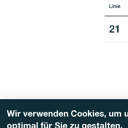
Linie
Lini
21
Wir verwenden Cookies, um 
optimal für Sie zu gestalten.