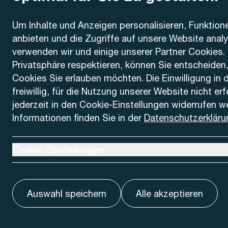
Kontakt
Um Inhalte und Anzeigen personalisieren, Funktion
anbieten und die Zugriffe auf unsere Website anal
AREMO
Busbetrieb Solothurn Grenchen und Umgebung AG
verwenden wir und einige unserer Partner Cookies. 
Dornacherstrasse 48
Privatsphäre respektieren, können Sie entscheiden
4500 Solothurn
Cookies Sie erlauben möchten. Die Einwilligung in 
freiwillig, für die Nutzung unserer Website nicht er
Telefon
jederzeit in den Cookie-Einstellungen widerrufen w
+41 32 622 37 22
Informationen finden Sie in der
Datenschutzerkläru
Kontaktformular
Ausklappen um Cookie-Einstellungen anzuzeigen
Cookie-Einstellungen
Auswahl speichern
Alle akzeptieren