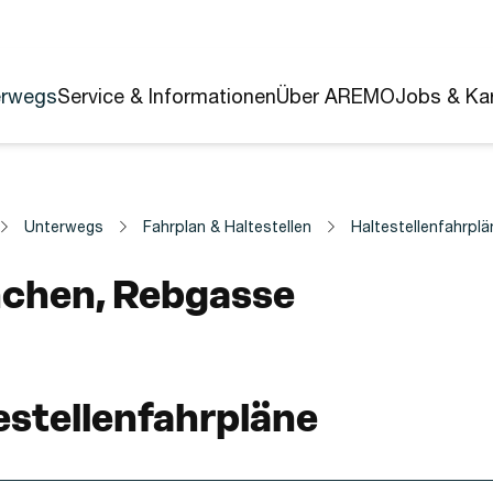
erwegs
Service & Informationen
Über AREMO
Jobs & Kar
Unterwegs
Fahrplan & Haltestellen
Haltestellenfahrplä
estelle
chen, Rebgasse
estellenfahrpläne