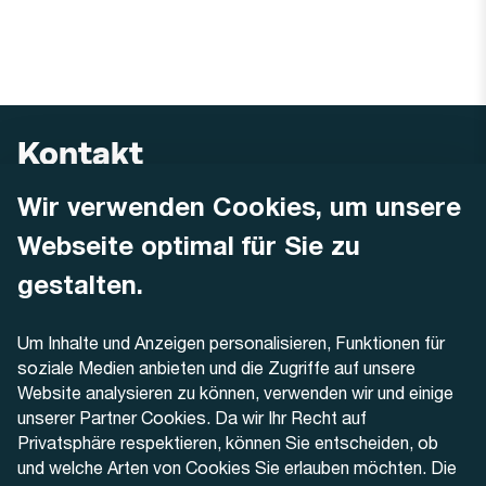
Kontakt
Wir verwenden Cookies, um unsere
AREMO
Busbetrieb Solothurn Grenchen und Umgebung AG
Webseite optimal für Sie zu
Dornacherstrasse 48
4500 Solothurn
gestalten.
Telefon
Um Inhalte und Anzeigen personalisieren, Funktionen für
+41 32 622 37 22
soziale Medien anbieten und die Zugriffe auf unsere
Website analysieren zu können, verwenden wir und einige
Kontaktformular
unserer Partner Cookies. Da wir Ihr Recht auf
Privatsphäre respektieren, können Sie entscheiden, ob
und welche Arten von Cookies Sie erlauben möchten. Die