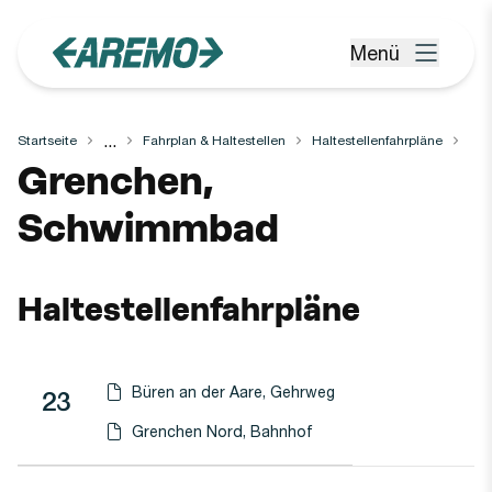
Zum Hauptinhalt springen
Menü
Menü öffnen
...
Startseite
Fahrplan & Haltestellen
Haltestellenfahrpläne
Haltestelle
Grenchen,
Schwimmbad
Haltestellenfahrpläne
Büren an der Aare, Gehrweg
Linie
Richtung
Linie
23
Haltestellen-PDF herunterladen für
(Öffnet in einen neuen Tab oder Fenster)
Grenchen Nord, Bahnhof
Haltestellen-PDF herunterladen für
(Öffnet in einen neuen Tab oder Fenster)