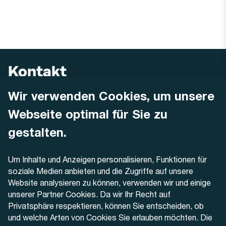
Kontakt
Wir verwenden Cookies, um unsere
AREMO
Busbetrieb Solothurn Grenchen und Umgebung AG
Webseite optimal für Sie zu
Dornacherstrasse 48
4500 Solothurn
gestalten.
Telefon
Um Inhalte und Anzeigen personalisieren, Funktionen für
+41 32 622 37 22
soziale Medien anbieten und die Zugriffe auf unsere
Website analysieren zu können, verwenden wir und einige
Kontaktformular
unserer Partner Cookies. Da wir Ihr Recht auf
Privatsphäre respektieren, können Sie entscheiden, ob
und welche Arten von Cookies Sie erlauben möchten. Die