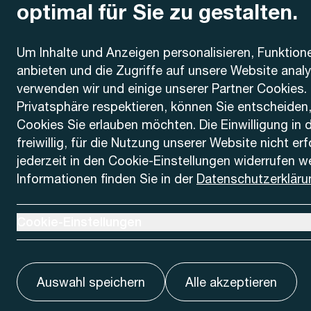
optimal für Sie zu gestalten.
Kontakt
Um Inhalte und Anzeigen personalisieren, Funktion
anbieten und die Zugriffe auf unsere Website anal
AREMO
Busbetrieb Solothurn Grenchen und Umgebung AG
verwenden wir und einige unserer Partner Cookies. 
Dornacherstrasse 48
Privatsphäre respektieren, können Sie entscheiden
4500 Solothurn
Cookies Sie erlauben möchten. Die Einwilligung in 
freiwillig, für die Nutzung unserer Website nicht er
Telefon
jederzeit in den Cookie-Einstellungen widerrufen w
+41 32 622 37 22
Informationen finden Sie in der
Datenschutzerkläru
Kontaktformular
Ausklappen um Cookie-Einstellungen anzuzeigen
Cookie-Einstellungen
Auswahl speichern
Alle akzeptieren