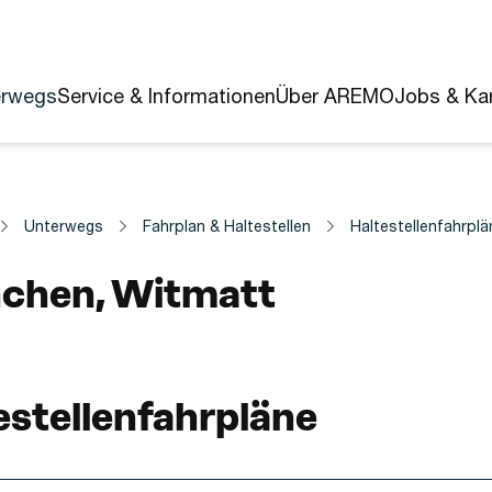
erwegs
Service & Informationen
Über AREMO
Jobs & Kar
Unterwegs
Fahrplan & Haltestellen
Haltestellenfahrplä
estelle
chen, Witmatt
estellenfahrpläne