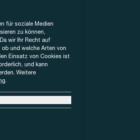
en für soziale Medien
ysieren zu können,
Da wir Ihr Recht auf
, ob und welche Arten von
den Einsatz von Cookies ist
forderlich, und kann
erden. Weitere
ng
.
+