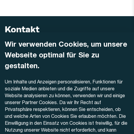
Kontakt
Wir verwenden Cookies, um unsere
AREMO
Busbetrieb Solothurn Grenchen und Umgebung AG
Webseite optimal für Sie zu
Dornacherstrasse 48
4500 Solothurn
gestalten.
Telefon
Um Inhalte und Anzeigen personalisieren, Funktionen für
+41 32 622 37 22
soziale Medien anbieten und die Zugriffe auf unsere
Website analysieren zu können, verwenden wir und einige
Kontaktformular
unserer Partner Cookies. Da wir Ihr Recht auf
Privatsphäre respektieren, können Sie entscheiden, ob
und welche Arten von Cookies Sie erlauben möchten. Die
Einwilligung in den Einsatz von Cookies ist freiwillig, für die
Nutzung unserer Website nicht erforderlich, und kann