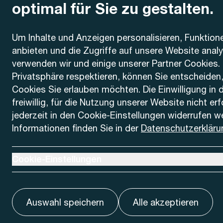
optimal für Sie zu gestalten.
Kontakt
Um Inhalte und Anzeigen personalisieren, Funktion
anbieten und die Zugriffe auf unsere Website anal
AREMO
Busbetrieb Solothurn Grenchen und Umgebung AG
verwenden wir und einige unserer Partner Cookies. 
Dornacherstrasse 48
Privatsphäre respektieren, können Sie entscheiden
4500 Solothurn
Cookies Sie erlauben möchten. Die Einwilligung in 
freiwillig, für die Nutzung unserer Website nicht er
Telefon
jederzeit in den Cookie-Einstellungen widerrufen w
+41 32 622 37 22
Informationen finden Sie in der
Datenschutzerkläru
Kontaktformular
Ausklappen um Cookie-Einstellungen anzuzeigen
Cookie-Einstellungen
Auswahl speichern
Alle akzeptieren