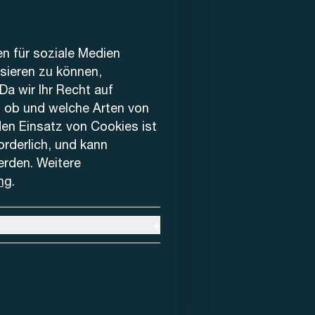
en für soziale Medien
ysieren zu können,
Da wir Ihr Recht auf
, ob und welche Arten von
den Einsatz von Cookies ist
forderlich, und kann
erden. Weitere
ng
.
+