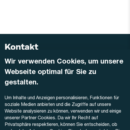
Kontakt
Wir verwenden Cookies, um unsere
AREMO
Busbetrieb Solothurn Grenchen und Umgebung AG
Webseite optimal für Sie zu
Dornacherstrasse 48
4500 Solothurn
gestalten.
Telefon
Um Inhalte und Anzeigen personalisieren, Funktionen für
+41 32 622 37 22
soziale Medien anbieten und die Zugriffe auf unsere
Website analysieren zu können, verwenden wir und einige
Kontaktformular
unserer Partner Cookies. Da wir Ihr Recht auf
Privatsphäre respektieren, können Sie entscheiden, ob