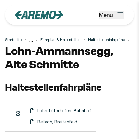
Zum Hauptinhalt springen
Menü
Menü öffnen
...
Startseite
Fahrplan & Haltestellen
Haltestellenfahrpläne
Haltestelle
Lohn-Ammannsegg,
Alte Schmitte
Haltestellenfahrpläne
Lohn-Lüterkofen, Bahnhof
Linie
Richtung
Linie
3
Haltestellen-PDF herunterladen für
(Öffnet in einen neuen Tab oder Fenster)
Bellach, Breitenfeld
Haltestellen-PDF herunterladen für
(Öffnet in einen neuen Tab oder Fenster)