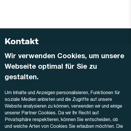
Kontakt
Wir verwenden Cookies, um unsere
AREMO
Busbetrieb Solothurn Grenchen und Umgebung AG
Webseite optimal für Sie zu
Dornacherstrasse 48
4500 Solothurn
gestalten.
Telefon
Um Inhalte und Anzeigen personalisieren, Funktionen für
+41 32 622 37 22
soziale Medien anbieten und die Zugriffe auf unsere
Website analysieren zu können, verwenden wir und einige
Kontaktformular
unserer Partner Cookies. Da wir Ihr Recht auf
Privatsphäre respektieren, können Sie entscheiden, ob
und welche Arten von Cookies Sie erlauben möchten. Die